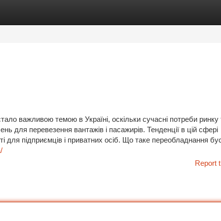
tegories
Register
Login
тало важливою темою в Україні, оскільки сучасні потреби ринку 
ень для перевезення вантажів і пасажирів. Тенденції в цій сфері
ті для підприємців і приватних осіб. Що таке переобладнання бу
/
Report t