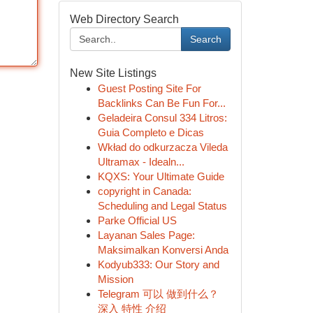
Web Directory Search
Search
New Site Listings
Guest Posting Site For
Backlinks Can Be Fun For...
Geladeira Consul 334 Litros:
Guia Completo e Dicas
Wkład do odkurzacza Vileda
Ultramax - Idealn...
KQXS: Your Ultimate Guide
copyright in Canada:
Scheduling and Legal Status
Parke Official US
Layanan Sales Page:
Maksimalkan Konversi Anda
Kodyub333: Our Story and
Mission
Telegram 可以 做到什么？
深入 特性 介绍