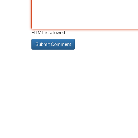
HTML is allowed