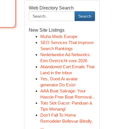
Web Directory Search
Search
New Site Listings
Muha Meds Europe
SEO Services That Improve
Search Rankings
Nederlandse Ad Networks:
Een Overzicht voor 2026
Abandoned Cart Emails That
Land in the Inbox
Yes, Good Ai avatar
generator Do Exist
AAA Boat Salvage: Your
Hassle-Free Boat Removal...
Toto Slot Gacor: Panduan &
Tips Menang!
Don't Fall To Home
Remodeler Bellevue Blindly,
...