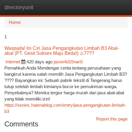
directoryunit
Togg
navi
Home
1
Waspada! Ini Ciri Jasa Pengangkutan Limbah B3 Abal-
abal (PT. Gesit Sukses Maju Beda!) ⚠️????
Internet
420 days ago
jaxon4d10nan5
Pernahkah Anda Mendengar cerita tentang perusahaan yang
bangkrut karena salah memilih Jasa Pengangkutan Limbah B3?
???? Bayangkan ini: Sebuah pabrik tekstil di Tangerang harus
tutup setelah limbah kimianya bocor ke pemukiman warga.
Penyebabnya? Mereka tergiur harga murah dari jasa abal-abal
yang tidak memiliki izin!
https://seoinc.hatenablog.com/entry/jasa-pengangkutan-limbah-
b3
Report this page
Comments