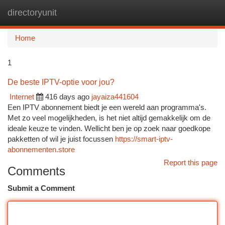
directoryunit
Togg
navi
Home
1
De beste IPTV-optie voor jou?
Internet
416 days ago
jayaiza441604
Een IPTV abonnement biedt je een wereld aan programma's.
Met zo veel mogelijkheden, is het niet altijd gemakkelijk om de
ideale keuze te vinden. Wellicht ben je op zoek naar goedkope
pakketten of wil je juist focussen
https://smart-iptv-
abonnementen.store
Report this page
Comments
Submit a Comment