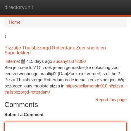
directoryunit
Togg
navi
Home
1
Pizzatje Thuisbezorgd Rotterdam: Zeer snelle en
Superlekker!
Internet
415 days ago
susanyfzi378080
Ben je zoete lui? Of zoek je een gemakkelijke oplossing voor
een verwennerige maaltijd? {Dan|Zoek niet verder!|Is dit het?
Pizza Thuisbezorgd Rotterdam is de ideaal keuze voor jou. Wij
bezorgen jouw mooiste pizza in
https://bellamersin010.nl/pizza-
thuisbezorgd-rotterdam/
Report this page
Comments
Submit a Comment