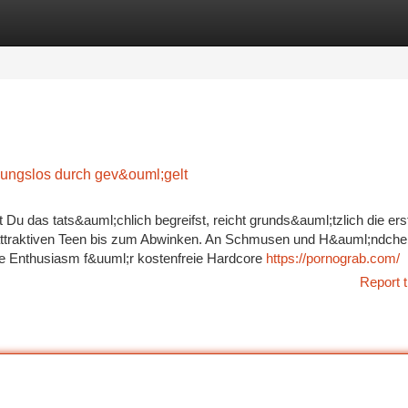
tegories
Register
Login
ungslos durch gev&ouml;gelt
 Du das tats&auml;chlich begreifst, reicht grunds&auml;tzlich die er
attraktiven Teen bis zum Abwinken. An Schmusen und H&auml;ndche
ine Enthusiasm f&uuml;r kostenfreie Hardcore
https://pornograb.com/
Report t