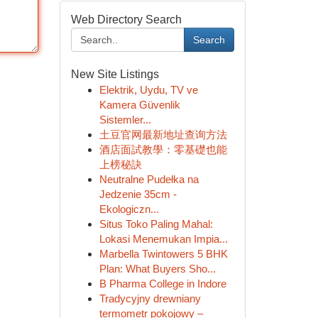
Web Directory Search
Search
New Site Listings
Elektrik, Uydu, TV ve
Kamera Güvenlik
Sistemler...
土豆官网最新地址查询方法
酒店面試教學：零基礎也能
上榜秘訣
Neutralne Pudełka na
Jedzenie 35cm -
Ekologiczn...
Situs Toko Paling Mahal:
Lokasi Menemukan Impia...
Marbella Twintowers 5 BHK
Plan: What Buyers Sho...
B Pharma College in Indore
Tradycyjny drewniany
termometr pokojowy –