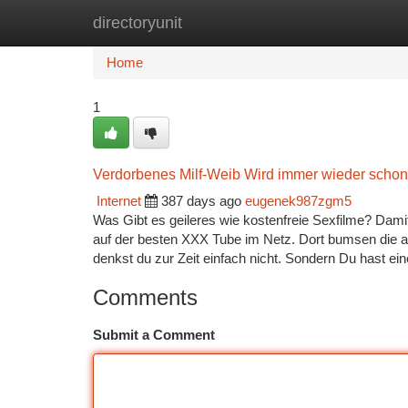
directoryunit
Home
New Site Listings
Add Site
Ca
Home
1
Verdorbenes Milf-Weib Wird immer wieder schon
Internet
387 days ago
eugenek987zgm5
Was Gibt es geileres wie kostenfreie Sexfilme? Damit
auf der besten XXX Tube im Netz. Dort bumsen die 
denkst du zur Zeit einfach nicht. Sondern Du hast e
Comments
Submit a Comment