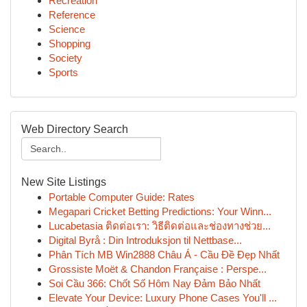
Recreation
Reference
Science
Shopping
Society
Sports
Web Directory Search
New Site Listings
Portable Computer Guide: Rates
Megapari Cricket Betting Predictions: Your Winn...
Lucabetasia ติดต่อเรา: วิธีติดต่อและช่องทางช่วย...
Digital Byrå : Din Introduksjon til Nettbase...
Phân Tích MB Win2888 Châu Á - Cầu Đề Đẹp Nhất
Grossiste Moët & Chandon Française : Perspe...
Soi Cầu 366: Chốt Số Hôm Nay Đảm Bảo Nhất
Elevate Your Device: Luxury Phone Cases You'll ...