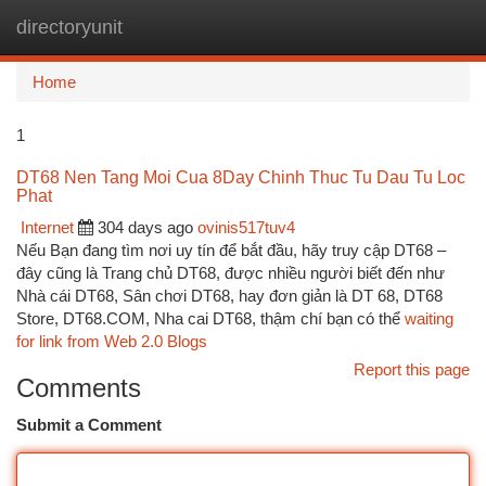
directoryunit
Togg
navi
Home
1
DT68 Nen Tang Moi Cua 8Day Chinh Thuc Tu Dau Tu Loc
Phat
Internet
304 days ago
ovinis517tuv4
Nếu Bạn đang tìm nơi uy tín để bắt đầu, hãy truy cập DT68 –
đây cũng là Trang chủ DT68, được nhiều người biết đến như
Nhà cái DT68, Sân chơi DT68, hay đơn giản là DT 68, DT68
Store, DT68.COM, Nha cai DT68, thậm chí bạn có thể
waiting
for link from Web 2.0 Blogs
Report this page
Comments
Submit a Comment