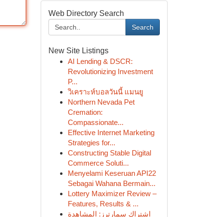
Web Directory Search
Search
New Site Listings
AI Lending & DSCR:
Revolutionizing Investment
P...
วิเคราะห์บอลวันนี้ แมนยู
Northern Nevada Pet
Cremation:
Compassionate...
Effective Internet Marketing
Strategies for...
Constructing Stable Digital
Commerce Soluti...
Menyelami Keseruan API22
Sebagai Wahana Bermain...
Lottery Maximizer Review –
Features, Results & ...
اشتراك سمارترز: المشاهدة