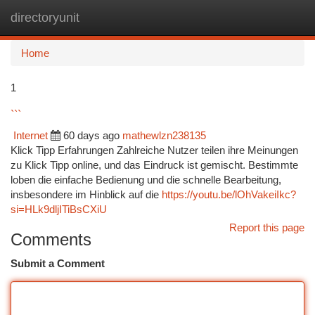
directoryunit
Togg
navi
Home
1
```
Internet
60 days ago
mathewlzn238135
Klick Tipp Erfahrungen Zahlreiche Nutzer teilen ihre Meinungen
zu Klick Tipp online, und das Eindruck ist gemischt. Bestimmte
loben die einfache Bedienung und die schnelle Bearbeitung,
insbesondere im Hinblick auf die
https://youtu.be/lOhVakeiIkc?
si=HLk9dljITiBsCXiU
Report this page
Comments
Submit a Comment