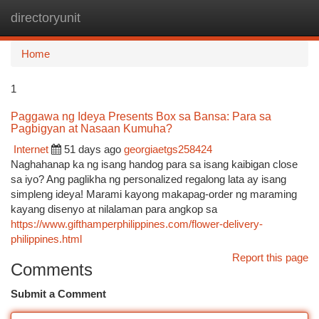
directoryunit
Togg
navi
Home
1
Paggawa ng Ideya Presents Box sa Bansa: Para sa
Pagbigyan at Nasaan Kumuha?
Internet
51 days ago
georgiaetgs258424
Naghahanap ka ng isang handog para sa isang kaibigan close
sa iyo? Ang paglikha ng personalized regalong lata ay isang
simpleng ideya! Marami kayong makapag-order ng maraming
kayang disenyo at nilalaman para angkop sa
https://www.gifthamperphilippines.com/flower-delivery-
philippines.html
Report this page
Comments
Submit a Comment